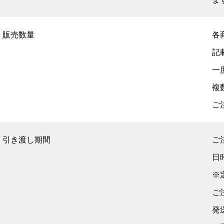
販売数量
各
記
一
複
ご
引き渡し期間
ご
日
※
ご
発