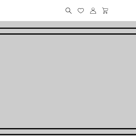



