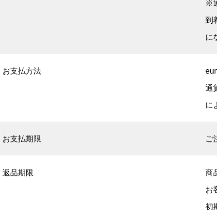
※
到
に
お支払方法
e
通
に
お支払期限
ご
返品期限
商
お
初