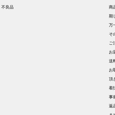
不良品
商
期
万
そ
ご
お
送
お
頂
着
事
返
ま